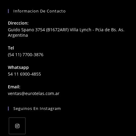
Informacion De Contacto
Direccion:
Guido Spano 3754 (B1672ARF) Villa Lynch - Pcia de Bs. As.
Argentina
Tel
(54 11) 7700-3876
Whatsapp
54 11 6900-4855
Email:
Opens
ventas@eurotelas.com.ar
in
your
Seguinos En Instagram
application