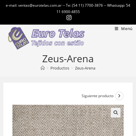
Ir
e-mail: ventas@eurotelas.com.ar -- Te: (54 11) 7700-3876 -- Whatsapp: 54
al
11 6900-4855
contenido
Menú
Zeus-Arena
>
Productos
>
Zeus-Arena
Siguiente producto