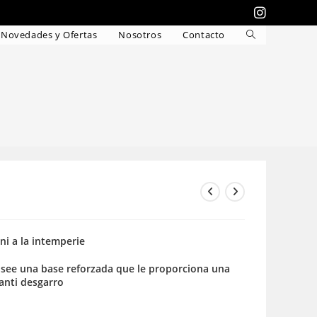
Novedades y Ofertas
Nosotros
Contacto
Alternar
búsqueda
de
la
web
 ni a la intemperie
see una base reforzada que le proporciona una
 anti desgarro