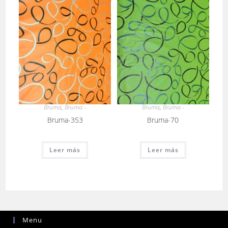
Bruma
,
Bruma -
Bruma
,
Bruma -
Bruma-353
Bruma-70
Leer más
Leer más
Menu