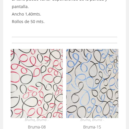
pantalla.
Ancho 1,40mts.
Rollos de 50 mts.
Bruma
,
Bruma -
Bruma
,
Bruma -
Bruma-08
Bruma-15