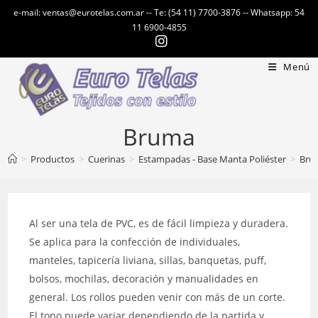
Ir
e-mail: ventas@eurotelas.com.ar -- Te: (54 11) 7700-3876 -- Whatsapp: 54
al
11 6900-4855
contenido
Menú
Bruma
>
Productos
>
Cuerinas
>
Estampadas - Base Manta Poliéster
>
Bru
Al ser una tela de PVC, es de fácil limpieza y duradera.
Se aplica para la confección de individuales,
manteles, tapicería liviana, sillas, banquetas, puff,
bolsos, mochilas, decoración y manualidades en
general. Los rollos pueden venir con más de un corte.
El tono puede variar dependiendo de la partida y