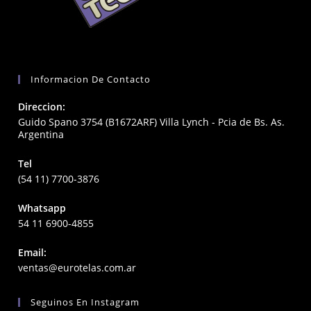
Informacion De Contacto
Direccion:
Guido Spano 3754 (B1672ARF) Villa Lynch - Pcia de Bs. As.
Argentina
Tel
(54 11) 7700-3876
Whatsapp
54 11 6900-4855
Email:
Opens
ventas@eurotelas.com.ar
in
your
Seguinos En Instagram
application