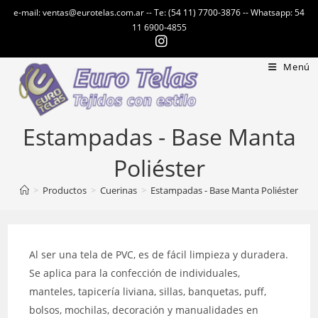
Ir
e-mail: ventas@eurotelas.com.ar -- Te: (54 11) 7700-3876 -- Whatsapp: 54
al
11 6900-4855
contenido
Menú
Estampadas - Base Manta
Poliéster
>
Productos
>
Cuerinas
>
Estampadas - Base Manta Poliéster
Al ser una tela de PVC, es de fácil limpieza y duradera.
Se aplica para la confección de individuales,
manteles, tapicería liviana, sillas, banquetas, puff,
bolsos, mochilas, decoración y manualidades en