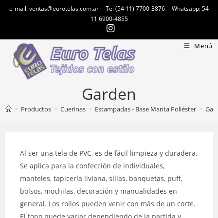
Ir
e-mail: ventas@eurotelas.com.ar -- Te: (54 11) 7700-3876 -- Whatsapp: 54
al
11 6900-4855
contenido
Menú
Garden
>
Productos
>
Cuerinas
>
Estampadas - Base Manta Poliéster
>
Gar
Al ser una tela de PVC, es de fácil limpieza y duradera.
Se aplica para la confección de individuales,
manteles, tapicería liviana, sillas, banquetas, puff,
bolsos, mochilas, decoración y manualidades en
general. Los rollos pueden venir con más de un corte.
El tono puede variar dependiendo de la partida y