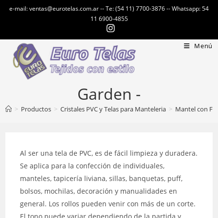
Ir
e-mail: ventas@eurotelas.com.ar -- Te: (54 11) 7700-3876 -- Whatsapp: 54
al
11 6900-4855
contenido
Menú
Garden -
>
Productos
>
Cristales PVC y Telas para Manteleria
>
Mantel con Fe
Al ser una tela de PVC, es de fácil limpieza y duradera.
Se aplica para la confección de individuales,
manteles, tapicería liviana, sillas, banquetas, puff,
bolsos, mochilas, decoración y manualidades en
general. Los rollos pueden venir con más de un corte.
El tono puede variar dependiendo de la partida y