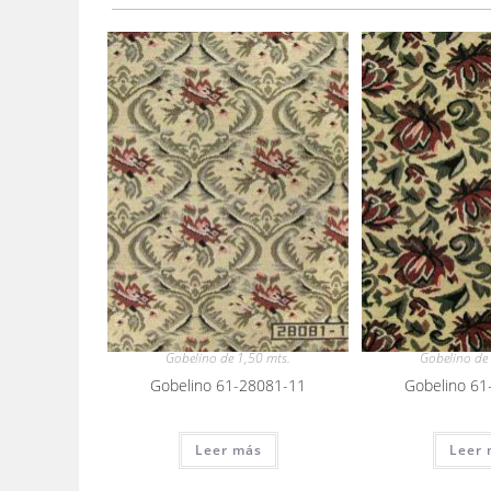
Gobelino de 1,50 mts.
Gobelino de
Gobelino 61-28081-11
Gobelino 61
Leer más
Leer 