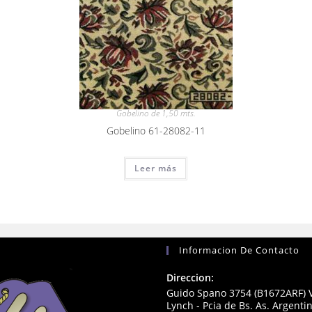
Gobelino de 1,50 mts.
Gobelino 61-28082-11
Leer más
Informacion De Contacto
Direccion:
Guido Spano 3754 (B1672ARF) V
Lynch - Pcia de Bs. As. Argenti