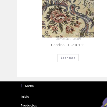
Gobelino de 1,50 mts.
Gobelino 61-28104-11
Leer más
Menu
Inicio
Productos