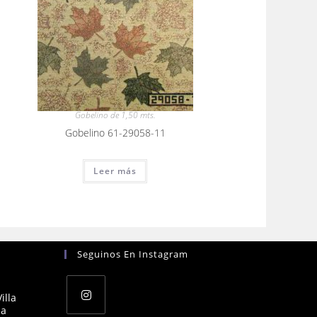
Gobelino de 1,50 mts.
Gobelino 61-29058-11
Leer más
Seguinos En Instagram
illa
na