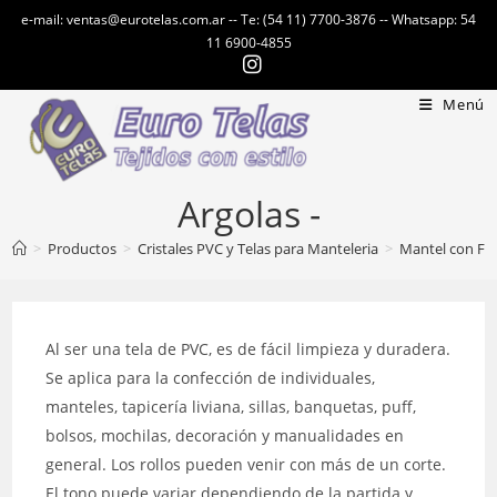
Ir
e-mail: ventas@eurotelas.com.ar -- Te: (54 11) 7700-3876 -- Whatsapp: 54
al
11 6900-4855
contenido
Menú
Argolas -
>
Productos
>
Cristales PVC y Telas para Manteleria
>
Mantel con Fe
Al ser una tela de PVC, es de fácil limpieza y duradera.
Se aplica para la confección de individuales,
manteles, tapicería liviana, sillas, banquetas, puff,
bolsos, mochilas, decoración y manualidades en
general. Los rollos pueden venir con más de un corte.
El tono puede variar dependiendo de la partida y