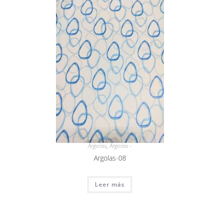
Argolas
,
Argolas -
Argolas-08
Leer más