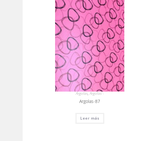
Argolas
,
Argolas -
Argolas-87
Leer más