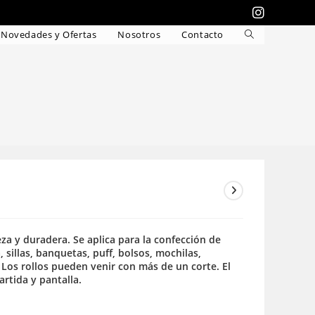
Novedades y Ofertas
Nosotros
Contacto
Alternar
búsqueda
de
la
web
ieza y duradera. Se aplica para la confección de
, sillas, banquetas, puff, bolsos, mochilas,
Los rollos pueden venir con más de un corte. El
rtida y pantalla.