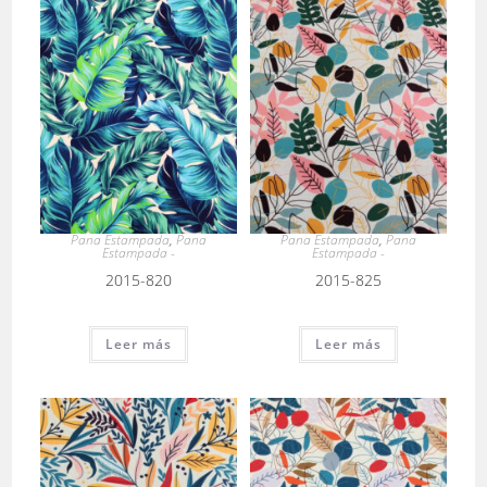
Pana Estampada
,
Pana
Pana Estampada
,
Pana
Estampada -
Estampada -
2015-820
2015-825
Leer más
Leer más