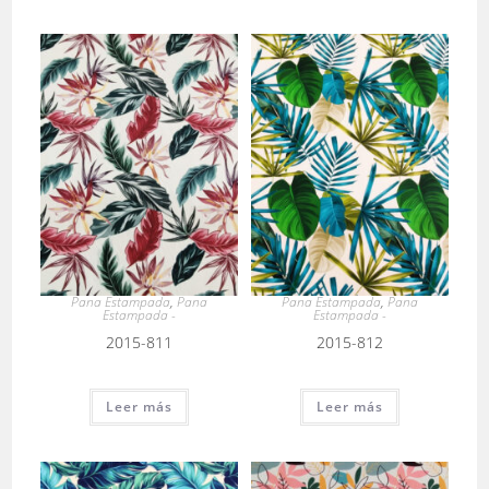
Pana Estampada
,
Pana
Pana Estampada
,
Pana
Estampada -
Estampada -
2015-811
2015-812
Leer más
Leer más