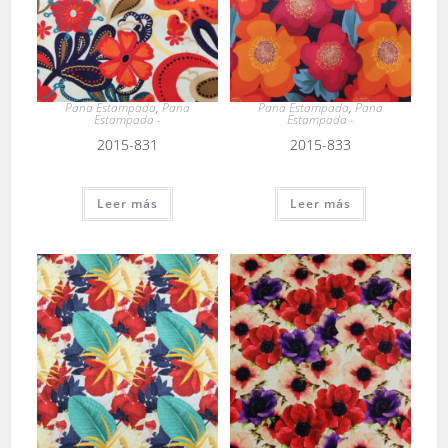
Pana Estampada
,
Pana
Pana Estampada
,
Pana
Estampada -
Estampada -
2015-831
2015-833
Leer más
Leer más