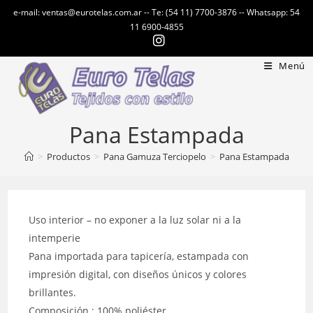
Ir
e-mail: ventas@eurotelas.com.ar -- Te: (54 11) 7700-3876 -- Whatsapp: 54
al
11 6900-4855
contenido
Menú
Pana Estampada
>
Productos
>
Pana Gamuza Terciopelo
>
Pana Estampada
Uso interior – no exponer a la luz solar ni a la
intemperie
Pana importada para tapicería, estampada con
impresión digital, con diseños únicos y colores
brillantes.
Composición : 100% poliéster