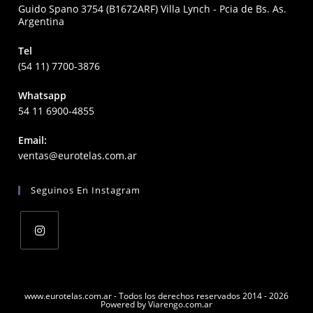
Guido Spano 3754 (B1672ARF) Villa Lynch - Pcia de Bs. As.
Argentina
Tel
(54 11) 7700-3876
Whatsapp
54 11 6900-4855
Email:
Opens
ventas@eurotelas.com.ar
in
your
Seguinos En Instagram
application
Opens
in
a
www.eurotelas.com.ar - Todos los derechos reservados 2014 - 2026
Powered by Viarengo.com.ar
new