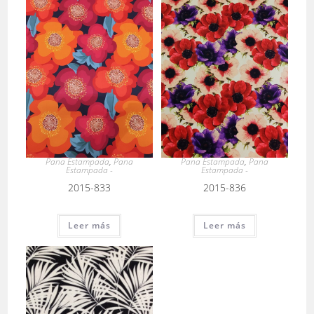
Pana Estampada
,
Pana
Pana Estampada
,
Pana
Estampada -
Estampada -
2015-833
2015-836
Leer más
Leer más