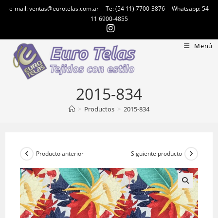
Ir
e-mail: ventas@eurotelas.com.ar -- Te: (54 11) 7700-3876 -- Whatsapp: 54
al
11 6900-4855
contenido
Menú
2015-834
>
Productos
>
2015-834
Producto anterior
Siguiente producto