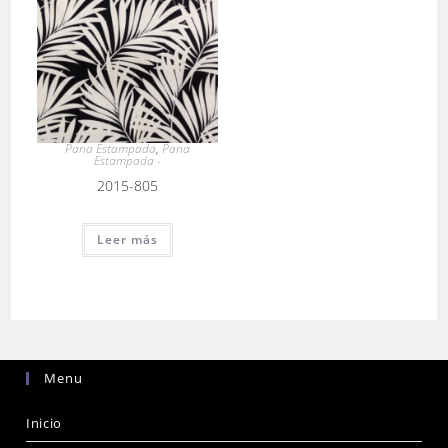
Pana Estampada
,
Pana
Estampada -
2015-805
Leer más
Menu
Inicio