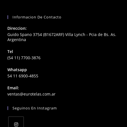
Informacion De Contacto
Direccion:
Guido Spano 3754 (B1672ARF) Villa Lynch - Pcia de Bs. As.
Argentina
Tel
(54 11) 7700-3876
Whatsapp
54 11 6900-4855
Email:
Opens
ventas@eurotelas.com.ar
in
your
Seguinos En Instagram
application