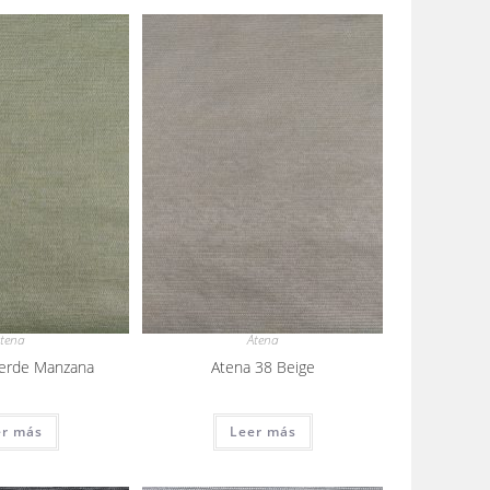
tena
Atena
Verde Manzana
Atena 38 Beige
er más
Leer más