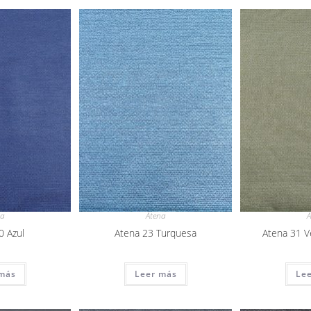
na
Atena
A
0 Azul
Atena 23 Turquesa
Atena 31 
más
Leer más
Le