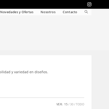
Novedades y Ofertas
Nosotros
Contacto
Alternar
búsqueda
de
la
web
bilidad y variedad en diseños.
VER:
15
30
TODO