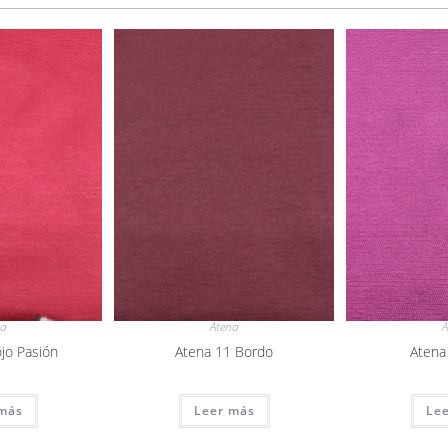
na
Atena
A
jo Pasión
Atena 11 Bordo
Atena
más
Leer más
Le