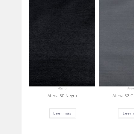
Atena
Ate
Atena 50 Negro
Atena 52 G
Leer más
Leer 