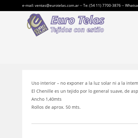
Ir
e-mail: ventas@eurotelas.com.ar -- Te: (54 11) 7700-3876 -- Whats
al
contenido
Uso interior – no exponer a la luz solar ni a la inte
El Chenille es un tejido por lo general suave, de as
Ancho 1,40mts
Rollos de aprox. 50 mts.