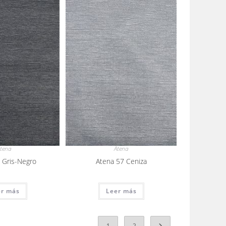
tena
Atena
 Gris-Negro
Atena 57 Ceniza
er más
Leer más
1
2