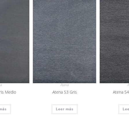
na
Atena
A
ris Medio
Atena 53 Gris
Atena 54
más
Leer más
Le