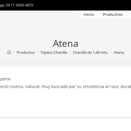
app: 54 11 6900-4855
Inicio
Productos
Atena
>
Productos
>
Tejidos Chenille
>
Chenille de 1,40 mts.
>
Atena
mperie
pecto rústico, natural, muy buscado por su resistencia al roce, dura