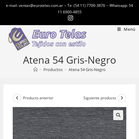
Ir
e-mail: ventas@eurotelas.com.ar -- Te: (54 11) 7700-3876 -- Whatsapp: 54
al
11 6900-4855
contenido
Menú
Atena 54 Gris-Negro
>
Productos
>
Atena 54 Gris-Negro
Producto anterior
Siguiente producto