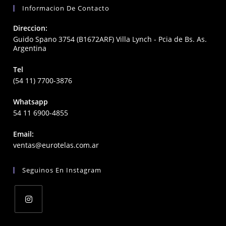
Informacion De Contacto
Direccion:
Guido Spano 3754 (B1672ARF) Villa Lynch - Pcia de Bs. As.
Argentina
Tel
(54 11) 7700-3876
Whatsapp
54 11 6900-4855
Email:
Opens
ventas@eurotelas.com.ar
in
your
Seguinos En Instagram
application
Opens