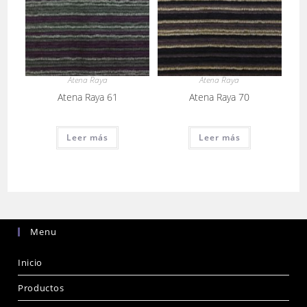
Atena Raya
Atena Raya
Atena Raya 61
Atena Raya 70
Leer más
Leer más
Menu
Inicio
Productos