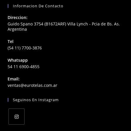
Informacion De Contacto
Direccion:
Guido Spano 3754 (B1672ARF) Villa Lynch - Pcia de Bs. As.
Argentina
Tel
(54 11) 7700-3876
Whatsapp
54 11 6900-4855
Email:
Opens
ventas@eurotelas.com.ar
in
your
Seguinos En Instagram
application
Opens