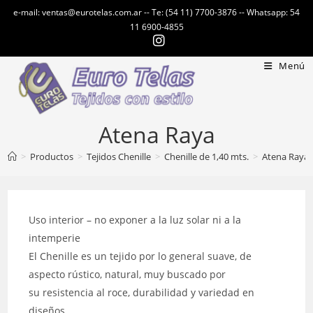
Ir
e-mail: ventas@eurotelas.com.ar -- Te: (54 11) 7700-3876 -- Whatsapp: 54
al
11 6900-4855
contenido
Menú
Atena Raya
>
Productos
>
Tejidos Chenille
>
Chenille de 1,40 mts.
>
Atena Raya
Uso interior – no exponer a la luz solar ni a la
intemperie
El Chenille es un tejido por lo general suave, de
aspecto rústico, natural, muy buscado por
su resistencia al roce, durabilidad y variedad en
diseños.