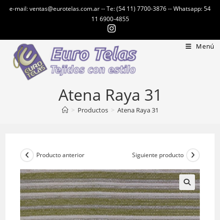
Ir
e-mail: ventas@eurotelas.com.ar -- Te: (54 11) 7700-3876 -- Whatsapp: 54
al
11 6900-4855
contenido
Menú
Atena Raya 31
>
Productos
>
Atena Raya 31
Producto anterior
Siguiente producto