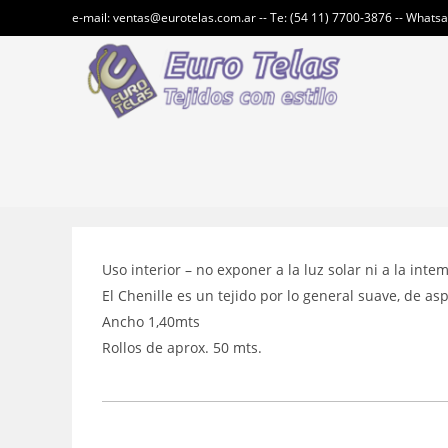
Ir
e-mail: ventas@eurotelas.com.ar -- Te: (54 11) 7700-3876 -- Whats
al
contenido
Uso interior – no exponer a la luz solar ni a la inte
El Chenille es un tejido por lo general suave, de as
Ancho 1,40mts
Rollos de aprox. 50 mts.