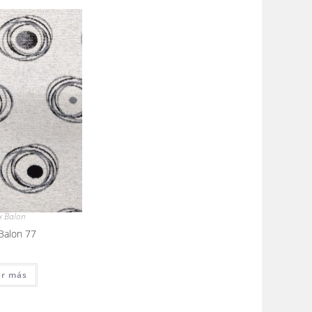
x Balon
Balon 77
er más