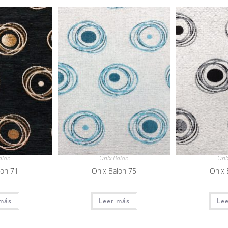
alon
Onix Balon
Oni
lon 71
Onix Balon 75
Onix 
más
Leer más
Le