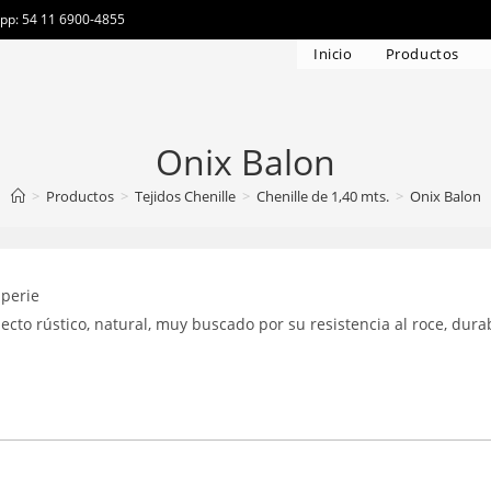
app: 54 11 6900-4855
Inicio
Productos
Onix Balon
>
Productos
>
Tejidos Chenille
>
Chenille de 1,40 mts.
>
Onix Balon
mperie
pecto rústico, natural, muy buscado por su resistencia al roce, dura