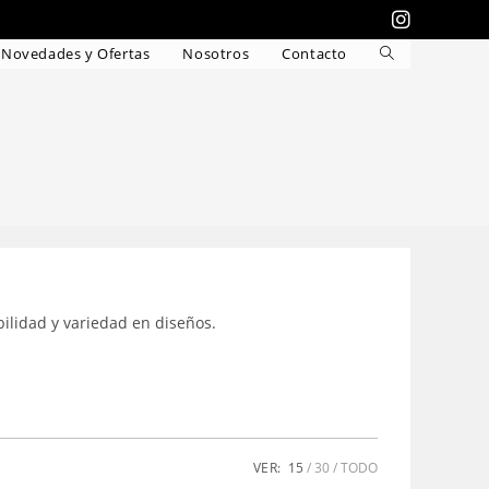
Novedades y Ofertas
Nosotros
Contacto
Alternar
búsqueda
de
la
web
bilidad y variedad en diseños.
VER:
15
30
TODO