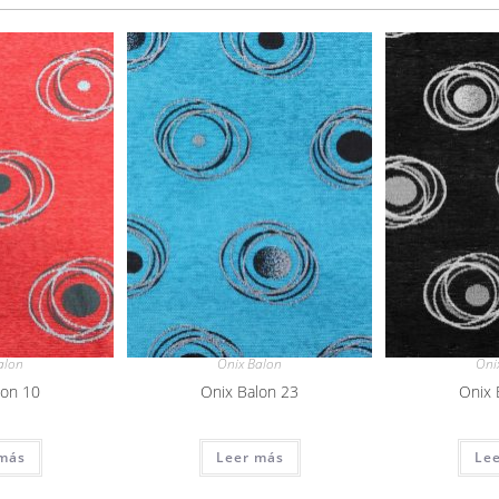
alon
Onix Balon
Oni
lon 10
Onix Balon 23
Onix 
más
Leer más
Le