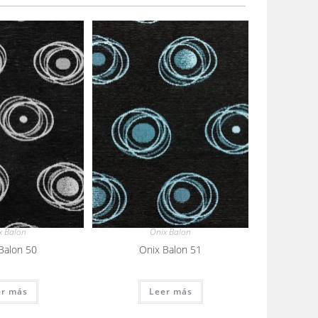
x Balon
Onix Balon
Balon 50
Onix Balon 51
er más
Leer más