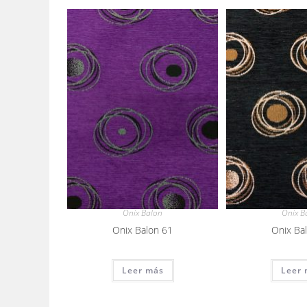
Onix Balon
Onix B
Onix Balon 61
Onix Ba
Leer más
Leer 