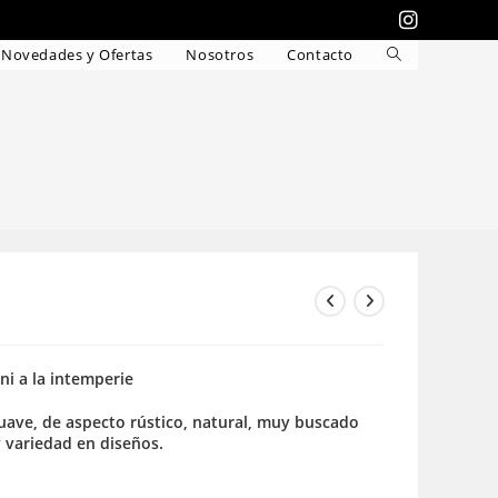
Novedades y Ofertas
Nosotros
Contacto
Alternar
búsqueda
de
la
web
 ni a la intemperie
 suave, de aspecto rústico, natural, muy buscado
y variedad en diseños.