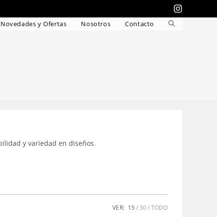
Novedades y Ofertas
Nosotros
Contacto
Alternar
búsqueda
de
la
web
bilidad y variedad en diseños.
VER:
15
30
TODO