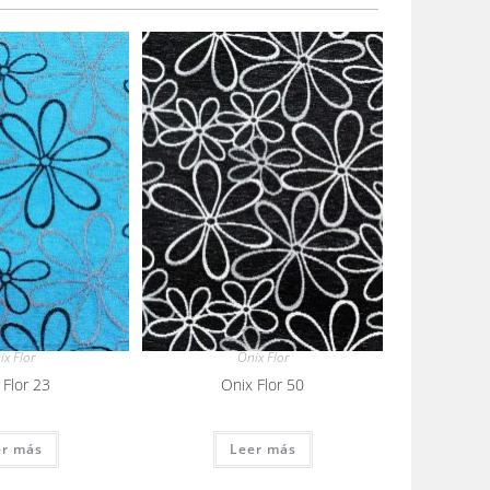
ix Flor
Onix Flor
 Flor 23
Onix Flor 50
er más
Leer más