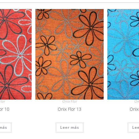
lor
Onix Flor
On
or 10
Onix Flor 13
Onix
más
Leer más
Le