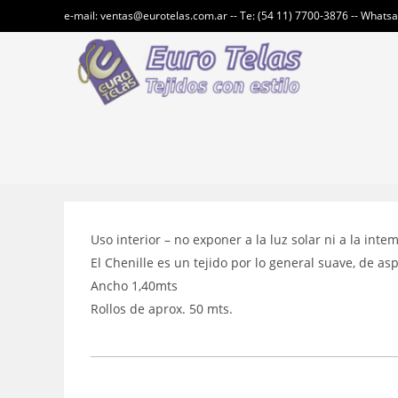
Ir
e-mail: ventas@eurotelas.com.ar -- Te: (54 11) 7700-3876 -- Whats
al
contenido
Uso interior – no exponer a la luz solar ni a la inte
El Chenille es un tejido por lo general suave, de as
Ancho 1,40mts
Rollos de aprox. 50 mts.