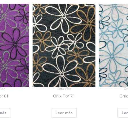
lor
Onix Flor
On
or 61
Onix Flor 71
Onix
más
Leer más
Le