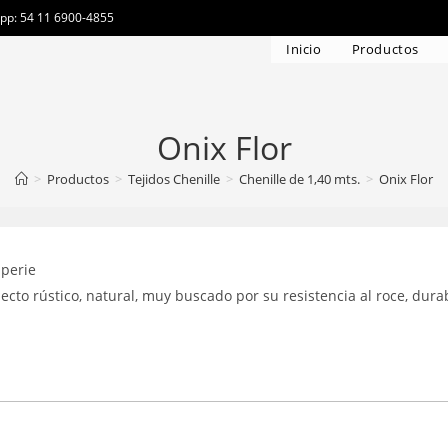
app: 54 11 6900-4855
Inicio
Productos
Onix Flor
>
Productos
>
Tejidos Chenille
>
Chenille de 1,40 mts.
>
Onix Flor
mperie
pecto rústico, natural, muy buscado por su resistencia al roce, dura