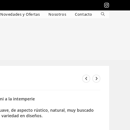
Novedades y Ofertas
Nosotros
Contacto
Alternar
búsqueda
de
la
web
 ni a la intemperie
 suave, de aspecto rústico, natural, muy buscado
y variedad en diseños.