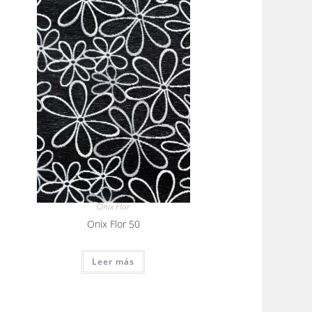
Onix Flor
Onix Flor 50
Leer más