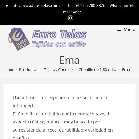
Ir
e-mail: ventas@eurotelas.com.ar -- Te: (54 11) 7700-3876 -- Whatsapp: 54
al
11 6900-4855
contenido
Menú
Ema
>
Productos
>
Tejidos Chenille
>
Chenille de 2,80 mts.
>
Ema
Uso interior – no exponer a la luz solar ni a la
intemperie
El Chenille es un tejido por lo general suave, de
aspecto rústico, natural, muy buscado por
su resistencia al roce, durabilidad y variedad en
diseños.