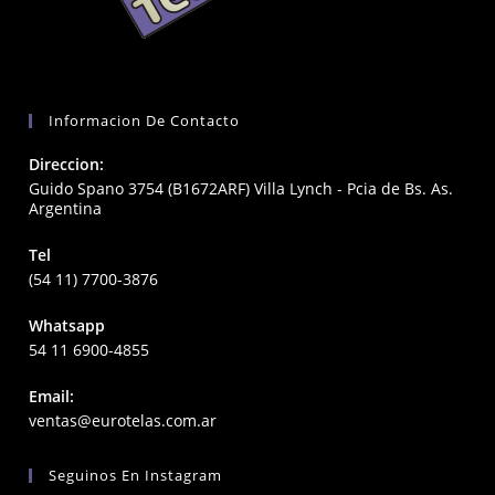
Informacion De Contacto
Direccion:
Guido Spano 3754 (B1672ARF) Villa Lynch - Pcia de Bs. As.
Argentina
Tel
(54 11) 7700-3876
Whatsapp
54 11 6900-4855
Email:
Opens
ventas@eurotelas.com.ar
in
your
Seguinos En Instagram
application