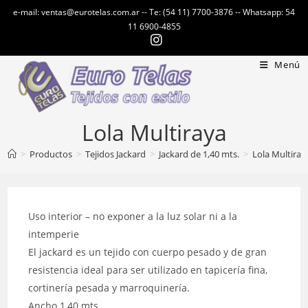
Ir
e-mail: ventas@eurotelas.com.ar -- Te: (54 11) 7700-3876 -- Whatsapp: 54
al
11 6900-4855
contenido
Menú
Lola Multiraya
>
Productos
>
Tejidos Jackard
>
Jackard de 1,40 mts.
>
Lola Multiray
Uso interior – no exponer a la luz solar ni a la
intemperie
El jackard es un tejido con cuerpo pesado y de gran
resistencia ideal para ser utilizado en tapicería fina,
cortinería pesada y marroquinería.
Ancho 1,40 mts.