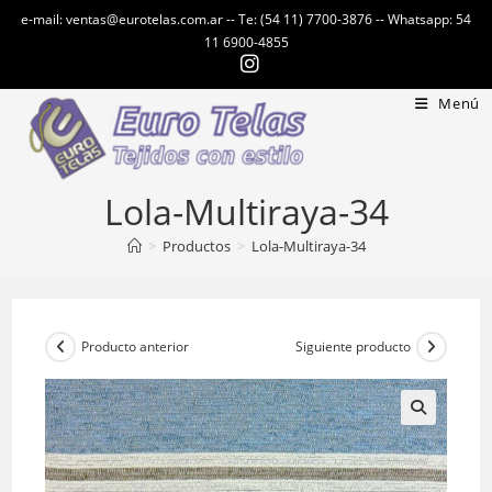
Ir
e-mail: ventas@eurotelas.com.ar -- Te: (54 11) 7700-3876 -- Whatsapp: 54
al
11 6900-4855
contenido
Menú
Lola-Multiraya-34
>
Productos
>
Lola-Multiraya-34
Producto anterior
Siguiente producto