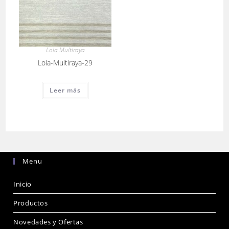
Lola Multiraya
Lola-Multiraya-29
Leer más
Menu
Inicio
Productos
Novedades y Ofertas