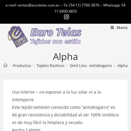
Ir
e-mail: ventas@eurotelas.com.ar -- Te: (54 11) 7700-3876 -- Whatsapp: 54
al
11 6900-4855
contenido
Menú
Alpha
>
Productos
>
Tejidos Rústicos
>
Simil Lino - Antidesgarro
>
Alpha
Uso interior – no exponer a la luz solar ni a la
intemperie
Este tejido también conocido como “antidesgarro” es
de gran resistencia y durabilidad al ser 100% sintético
es de muy fácil la limpieza y secado.
Ancho 1,40mts