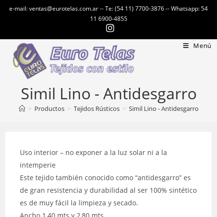
Ir
e-mail: ventas@eurotelas.com.ar -- Te: (54 11) 7700-3876 -- Whatsapp: 54
al
11 6900-4855
contenido
Menú
Simil Lino - Antidesgarro
>
Productos
>
Tejidos Rústicos
>
Simil Lino - Antidesgarro
Uso interior – no exponer a la luz solar ni a la
intemperie
Este tejido también conocido como “antidesgarro” es
de gran resistencia y durabilidad al ser 100% sintético
es de muy fácil la limpieza y secado.
Ancho 1,40 mts y 2,80 mts.