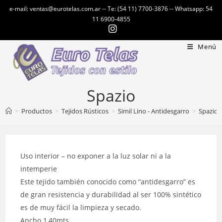
Ir
e-mail: ventas@eurotelas.com.ar -- Te: (54 11) 7700-3876 -- Whatsapp: 54
al
11 6900-4855
contenido
Menú
Spazio
>
Productos
>
Tejidos Rústicos
>
Simil Lino - Antidesgarro
>
Spazio
Uso interior – no exponer a la luz solar ni a la
intemperie
Este tejido también conocido como “antidesgarro” es
de gran resistencia y durabilidad al ser 100% sintético
es de muy fácil la limpieza y secado.
Ancho 1,40mts