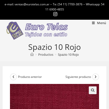
Ir
e-mail: ventas@eurotelas.com.ar -- Te: (54 11) 7700-3876 -- Whatsapp: 54
al
11 6900-4855
contenido
Menú
Spazio 10 Rojo
>
Productos
>
Spazio 10 Rojo
Producto anterior
Siguiente producto