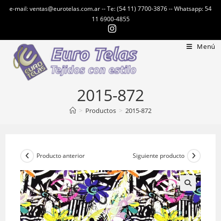
Ir
e-mail: ventas@eurotelas.com.ar -- Te: (54 11) 7700-3876 -- Whatsapp: 54
al
11 6900-4855
contenido
Menú
2015-872
>
Productos
>
2015-872
Producto anterior
Siguiente producto