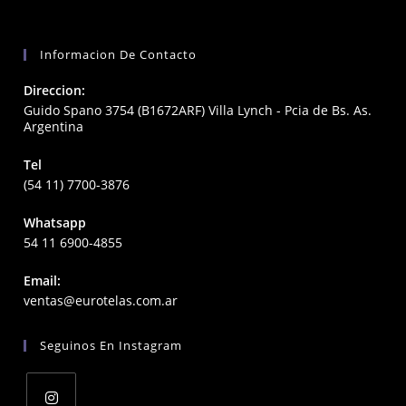
Informacion De Contacto
Direccion:
Guido Spano 3754 (B1672ARF) Villa Lynch - Pcia de Bs. As.
Argentina
Tel
(54 11) 7700-3876
Whatsapp
54 11 6900-4855
Email:
Opens
ventas@eurotelas.com.ar
in
your
Seguinos En Instagram
application