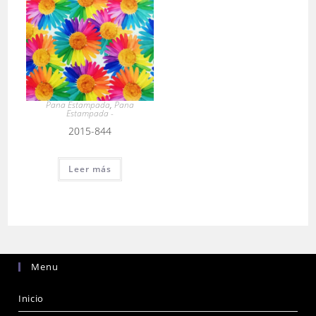
Pana Estampada
,
Pana
Estampada -
2015-844
Leer más
Menu
Inicio