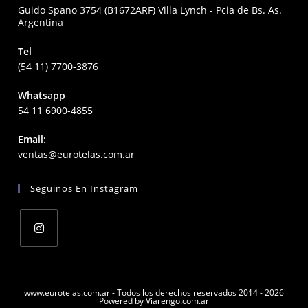
Guido Spano 3754 (B1672ARF) Villa Lynch - Pcia de Bs. As.
Argentina
Tel
(54 11) 7700-3876
Whatsapp
54 11 6900-4855
Email:
Opens
ventas@eurotelas.com.ar
in
your
Seguinos En Instagram
application
Opens
in
a
www.eurotelas.com.ar - Todos los derechos reservados 2014 - 2026
Powered by Viarengo.com.ar