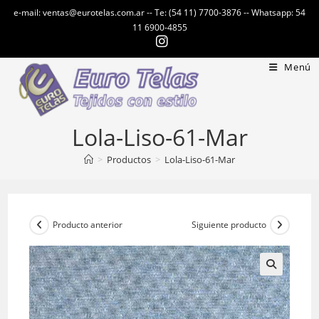
Ir
e-mail: ventas@eurotelas.com.ar -- Te: (54 11) 7700-3876 -- Whatsapp: 54
al
11 6900-4855
contenido
Menú
Lola-Liso-61-Mar
>
Productos
>
Lola-Liso-61-Mar
Producto anterior
Siguiente producto