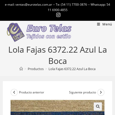
Ir
e-mail: ventas@eurotelas.com.ar -- Te: (54 11) 7700-3876 -- Whatsapp: 54
al
11 6900-4855
contenido
Menú
Lola Fajas 6372.22 Azul La
Boca
>
Productos
>
Lola Fajas 6372.22 Azul La Boca
Producto anterior
Siguiente producto