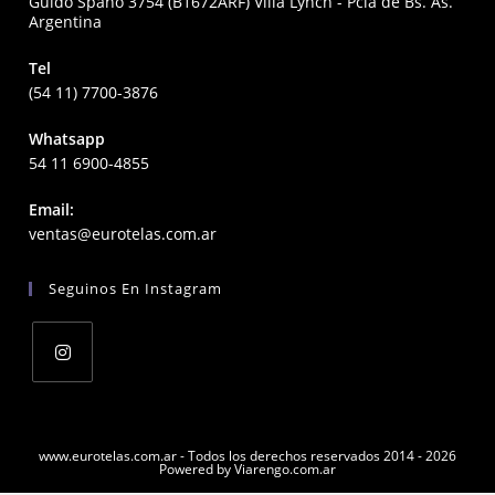
Guido Spano 3754 (B1672ARF) Villa Lynch - Pcia de Bs. As.
Argentina
Tel
(54 11) 7700-3876
Whatsapp
54 11 6900-4855
Email:
Opens
ventas@eurotelas.com.ar
in
your
Seguinos En Instagram
application
Opens
in
a
www.eurotelas.com.ar - Todos los derechos reservados 2014 - 2026
Powered by Viarengo.com.ar
new