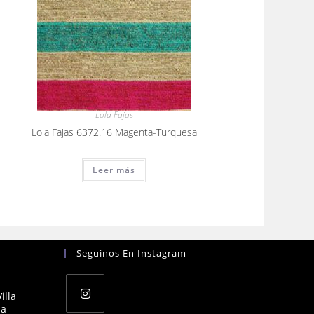
Lola Fajas
Lola Fajas 6372.16 Magenta-Turquesa
Leer más
Seguinos En Instagram
illa
na