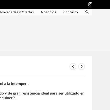
Novedades y Ofertas
Nosotros
Contacto
Alternar
búsqueda
de
la
web
 ni a la intemperie
do y de gran resistencia ideal para ser utilizado en
roquinería.