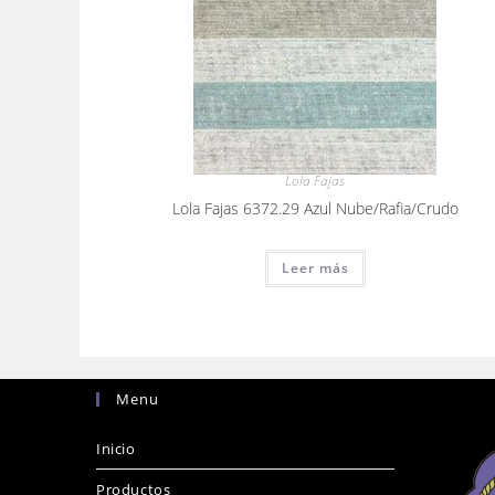
Lola Fajas
Lola Fajas 6372.29 Azul Nube/Rafia/Crudo
Leer más
Menu
Inicio
Productos