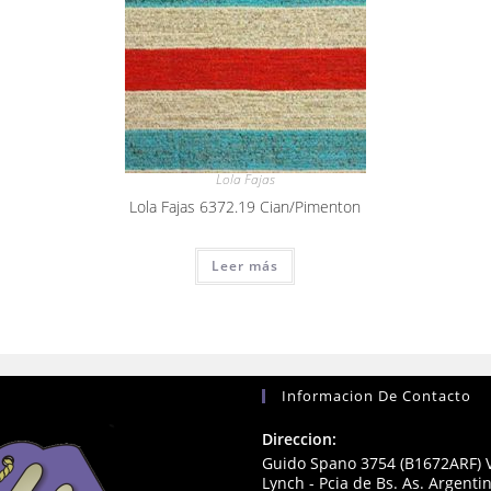
Lola Fajas
Lola Fajas 6372.19 Cian/Pimenton
Leer más
Informacion De Contacto
Direccion:
Guido Spano 3754 (B1672ARF) V
Lynch - Pcia de Bs. As. Argenti