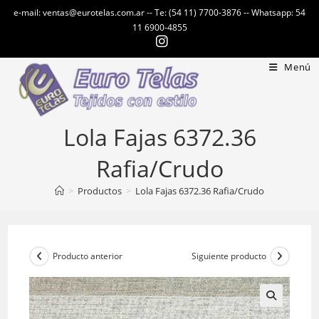
Ir
e-mail: ventas@eurotelas.com.ar -- Te: (54 11) 7700-3876 -- Whatsapp: 54
al
11 6900-4855
contenido
Menú
Lola Fajas 6372.36
Rafia/Crudo
>
Productos
>
Lola Fajas 6372.36 Rafia/Crudo
Producto anterior
Siguiente producto