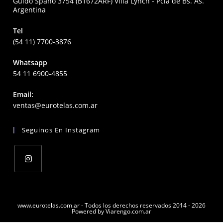
Guido Spano 3754 (B1672ARF) Villa Lynch - Pcia de Bs. As.
Argentina
Tel
(54 11) 7700-3876
Whatsapp
54 11 6900-4855
Email:
Opens
ventas@eurotelas.com.ar
in
your
Seguinos En Instagram
application
Opens
in
a
www.eurotelas.com.ar - Todos los derechos reservados 2014 - 2026
Powered by Viarengo.com.ar
new