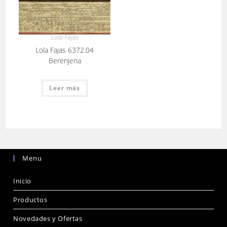
Lola Fajas
Lola Fajas 6372.04
Berenjena
Leer más
Menu
Inicio
Productos
Novedades y Ofertas