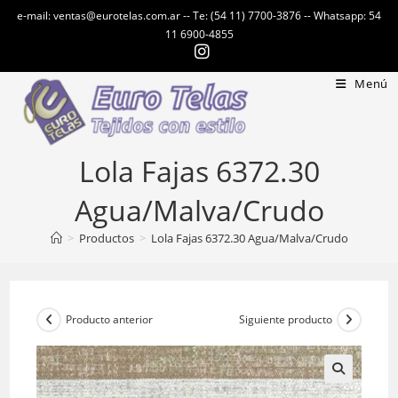
Ir
e-mail: ventas@eurotelas.com.ar -- Te: (54 11) 7700-3876 -- Whatsapp: 54
al
11 6900-4855
contenido
Menú
Lola Fajas 6372.30
Agua/Malva/Crudo
>
Productos
>
Lola Fajas 6372.30 Agua/Malva/Crudo
Producto anterior
Siguiente producto