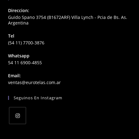
Direccion:
Guido Spano 3754 (B1672ARF) Villa Lynch - Pcia de Bs. As.
Argentina
Tel
(54 11) 7700-3876
Whatsapp
54 11 6900-4855
Email:
Opens
ventas@eurotelas.com.ar
in
your
Seguinos En Instagram
application
Opens
in