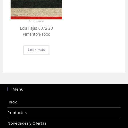
Lola Fajas
Lola Fajas 6372.20
Pimenton/Topo
Leer más
Menu
Inicio
Productos
Novedades y Ofertas