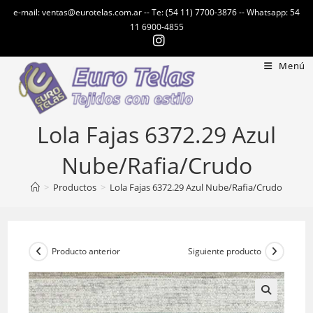
Ir
e-mail: ventas@eurotelas.com.ar -- Te: (54 11) 7700-3876 -- Whatsapp: 54
al
11 6900-4855
contenido
Menú
Lola Fajas 6372.29 Azul
Nube/Rafia/Crudo
>
Productos
>
Lola Fajas 6372.29 Azul Nube/Rafia/Crudo
Producto anterior
Siguiente producto