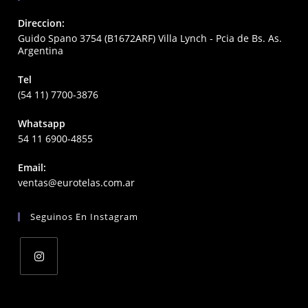
Direccion:
Guido Spano 3754 (B1672ARF) Villa Lynch - Pcia de Bs. As.
Argentina
Tel
(54 11) 7700-3876
Whatsapp
54 11 6900-4855
Email:
Opens
ventas@eurotelas.com.ar
in
your
Seguinos En Instagram
application
Opens
in