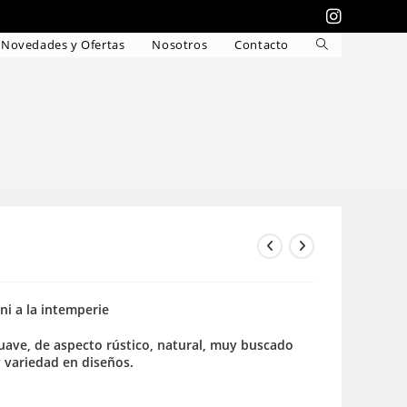
Novedades y Ofertas
Nosotros
Contacto
Alternar
búsqueda
de
la
web
 ni a la intemperie
 suave, de aspecto rústico, natural, muy buscado
y variedad en diseños.