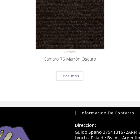
Camaro
Camaro 76 Marrón Oscuro
Leer más
Informacion De Contacto
Direccion:
Guido Spano 3754 (B1672ARF) V
Lynch - Pcia de Bs. As. Argenti