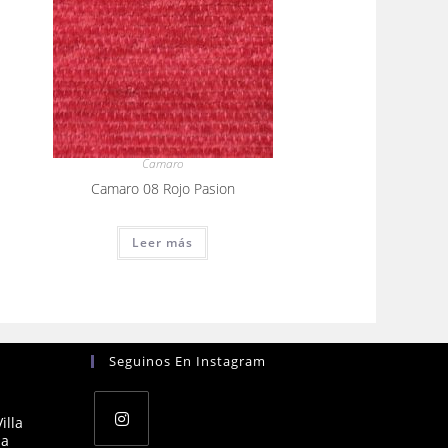
Camaro
Camaro 08 Rojo Pasion
Leer más
Seguinos En Instagram
illa
na