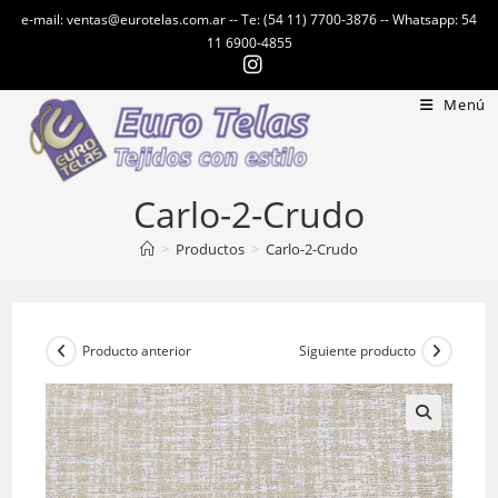
Ir
e-mail: ventas@eurotelas.com.ar -- Te: (54 11) 7700-3876 -- Whatsapp: 54
al
11 6900-4855
contenido
Menú
Carlo-2-Crudo
>
Productos
>
Carlo-2-Crudo
Producto anterior
Siguiente producto