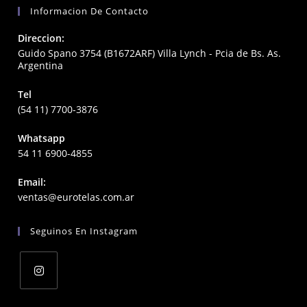
Informacion De Contacto
Direccion:
Guido Spano 3754 (B1672ARF) Villa Lynch - Pcia de Bs. As.
Argentina
Tel
(54 11) 7700-3876
Whatsapp
54 11 6900-4855
Email:
Opens
ventas@eurotelas.com.ar
in
your
Seguinos En Instagram
application
Opens