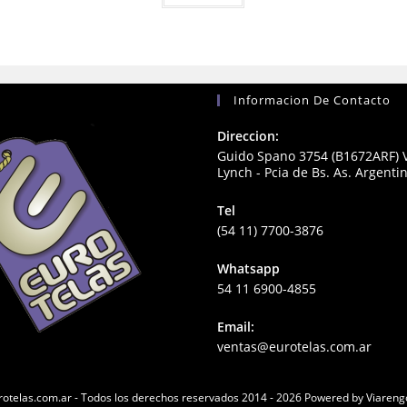
Informacion De Contacto
Direccion:
Guido Spano 3754 (B1672ARF) V
Lynch - Pcia de Bs. As. Argenti
Tel
(54 11) 7700-3876
Whatsapp
54 11 6900-4855
Email:
Open
ventas@eurotelas.com.ar
in
your
appli
otelas.com.ar - Todos los derechos reservados 2014 - 2026 Powered by Viareng