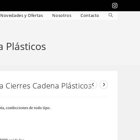
Novedades y Ofertas
Nosotros
Contacto
Alternar
búsqueda
de
la
 Plásticos
web
ra Cierres Cadena Plásticos
ria, confecciones de todo tipo.