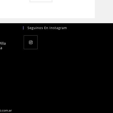
Seguinos En Instagram
illa
na
Opens
in
a
new
tab
s
cation
o.com.ar