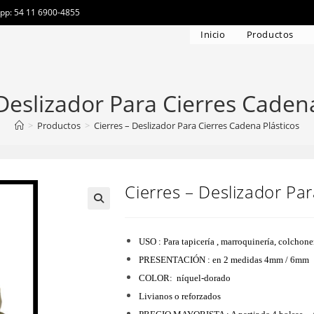
app: 54 11 6900-4855
Inicio
Productos
 Deslizador Para Cierres Cadena
>
Productos
>
Cierres – Deslizador Para Cierres Cadena Plásticos
Cierres – Deslizador Pa
USO : Para tapicería , marroquinería, colchone
PRESENTACIÓN : en 2 medidas 4mm / 6mm
COLOR: níquel-dorado
Livianos o reforzados