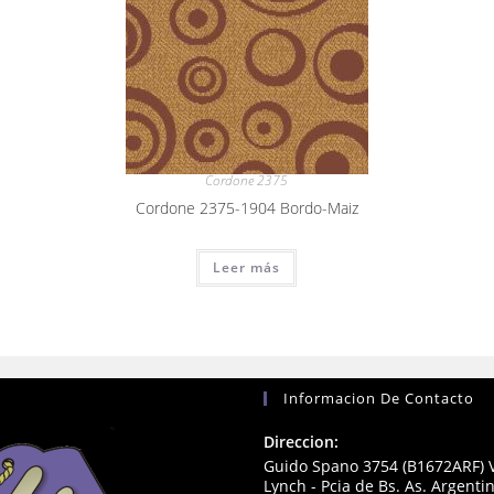
Cordone 2375
Cordone 2375-1904 Bordo-Maiz
Leer más
Informacion De Contacto
Direccion:
Guido Spano 3754 (B1672ARF) V
Lynch - Pcia de Bs. As. Argenti