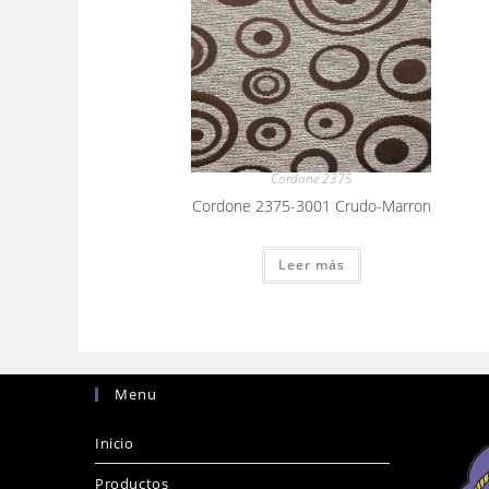
Cordone 2375
Cordone 2375-3001 Crudo-Marron
Leer más
Menu
Inicio
Productos