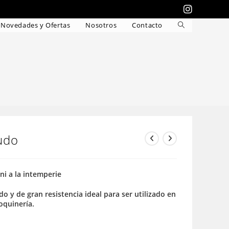
Novedades y Ofertas
Nosotros
Contacto
Alternar
búsqueda
de
la
web
udo
 ni a la intemperie
do y de gran resistencia ideal para ser utilizado en
roquinería.