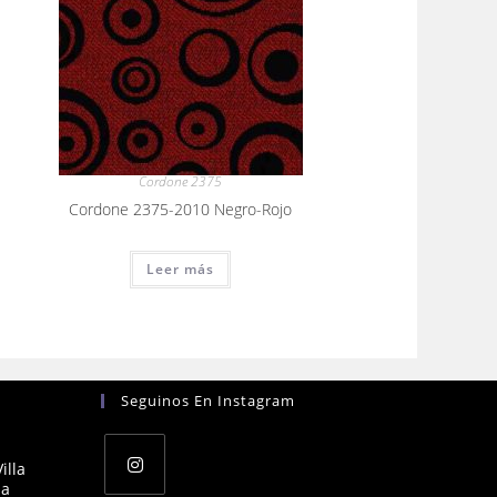
Cordone 2375
Cordone 2375-2010 Negro-Rojo
Leer más
Seguinos En Instagram
illa
na