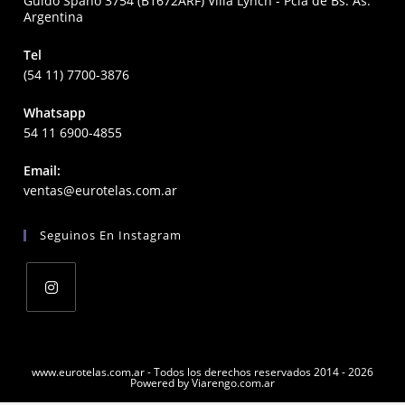
Guido Spano 3754 (B1672ARF) Villa Lynch - Pcia de Bs. As.
Argentina
Tel
(54 11) 7700-3876
Whatsapp
54 11 6900-4855
Email:
Opens
ventas@eurotelas.com.ar
in
your
Seguinos En Instagram
application
Opens
in
a
www.eurotelas.com.ar - Todos los derechos reservados 2014 - 2026
Powered by Viarengo.com.ar
new