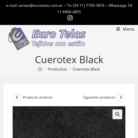
Ir
e-mail: ventas@eurotelas.com.ar -- Te: (54 11) 7700-3876 -- Whatsapp: 54
al
11 6900-4855
contenido
Menú
Cuerotex Black
>
Productos
>
Cuerotex Black
Producto anterior
Siguiente producto