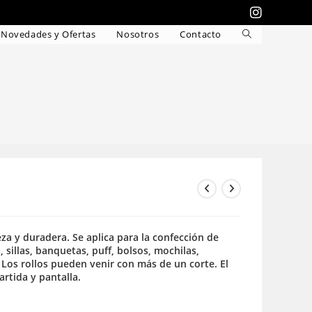
Novedades y Ofertas
Nosotros
Contacto
Alternar
búsqueda
de
la
web
ieza y duradera. Se aplica para la confección de
, sillas, banquetas, puff, bolsos, mochilas,
Los rollos pueden venir con más de un corte. El
rtida y pantalla.