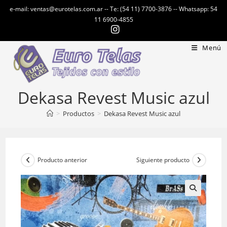
Ir
e-mail: ventas@eurotelas.com.ar -- Te: (54 11) 7700-3876 -- Whatsapp: 54
al
11 6900-4855
contenido
Menú
Dekasa Revest Music azul
>
Productos
>
Dekasa Revest Music azul
Producto anterior
Siguiente producto