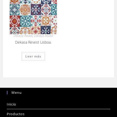
Dekasa Revest
,
Dekasa-Revest
Dekasa Revest Lisboa.
Leer más
Menu
Inicio
Productos