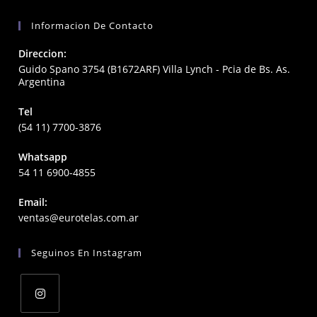
Informacion De Contacto
Direccion:
Guido Spano 3754 (B1672ARF) Villa Lynch - Pcia de Bs. As.
Argentina
Tel
(54 11) 7700-3876
Whatsapp
54 11 6900-4855
Email:
Opens
ventas@eurotelas.com.ar
in
your
Seguinos En Instagram
application