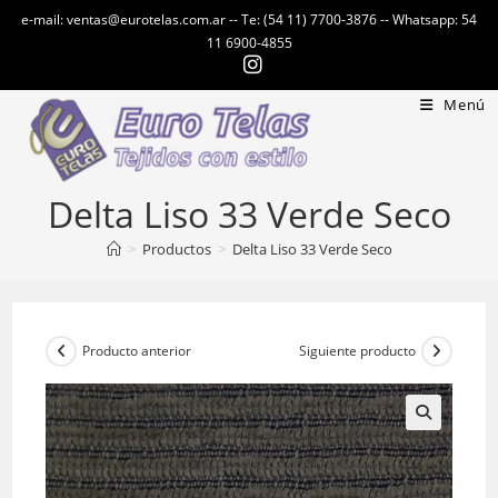
Ir
e-mail: ventas@eurotelas.com.ar -- Te: (54 11) 7700-3876 -- Whatsapp: 54
al
11 6900-4855
contenido
Menú
Delta Liso 33 Verde Seco
>
Productos
>
Delta Liso 33 Verde Seco
Producto anterior
Siguiente producto