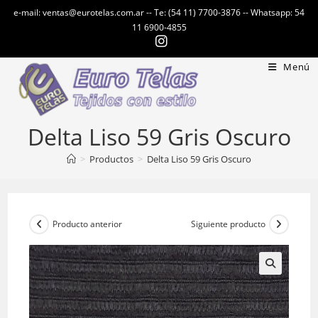
Ir
e-mail: ventas@eurotelas.com.ar -- Te: (54 11) 7700-3876 -- Whatsapp: 54
al
11 6900-4855
contenido
Menú
Delta Liso 59 Gris Oscuro
>
Productos
>
Delta Liso 59 Gris Oscuro
Producto anterior
Siguiente producto