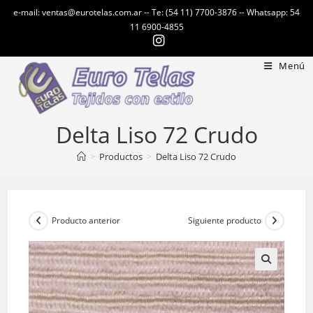
Ir
e-mail: ventas@eurotelas.com.ar -- Te: (54 11) 7700-3876 -- Whatsapp: 54
al
11 6900-4855
contenido
Menú
Delta Liso 72 Crudo
>
Productos
>
Delta Liso 72 Crudo
Producto anterior
Siguiente producto