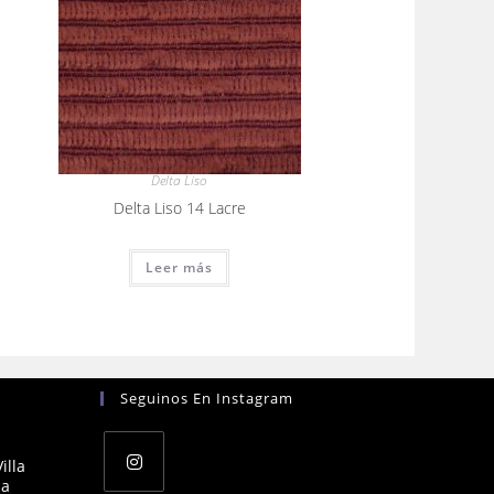
Delta Liso
Delta Liso 14 Lacre
Leer más
Seguinos En Instagram
illa
na