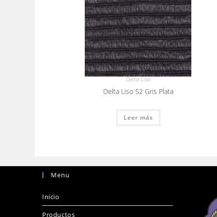
Delta Liso
Delta Liso 52 Gris Plata
Leer más
Menu
Inicio
Productos