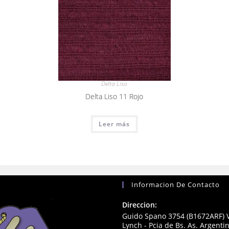
Delta Liso
Delta Liso 11 Rojo
Leer más
Informacion De Contacto
Direccion:
Guido Spano 3754 (B1672ARF) V
Lynch - Pcia de Bs. As. Argenti