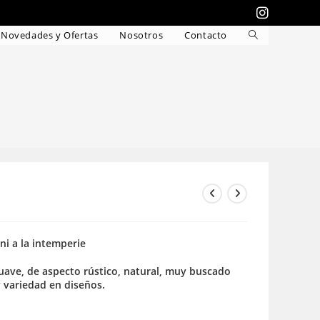
Novedades y Ofertas
Nosotros
Contacto
Alternar
búsqueda
de
la
web
 ni a la intemperie
 suave, de aspecto rústico, natural, muy buscado
y variedad en diseños.