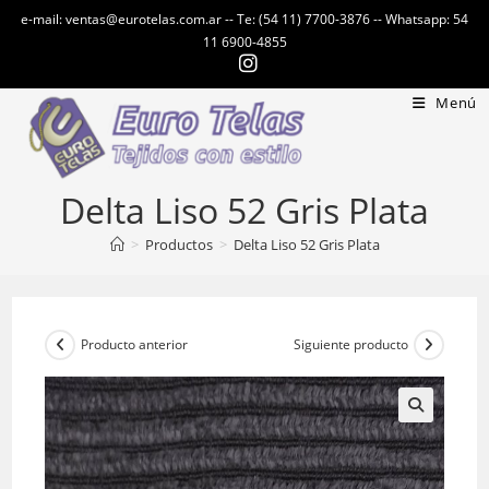
Ir
e-mail: ventas@eurotelas.com.ar -- Te: (54 11) 7700-3876 -- Whatsapp: 54
al
11 6900-4855
contenido
Menú
Delta Liso 52 Gris Plata
>
Productos
>
Delta Liso 52 Gris Plata
Producto anterior
Siguiente producto