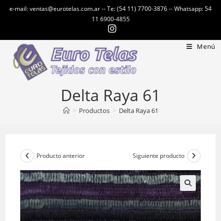
Ir
e-mail: ventas@eurotelas.com.ar -- Te: (54 11) 7700-3876 -- Whatsapp: 54
al
11 6900-4855
contenido
Menú
Delta Raya 61
>
Productos
>
Delta Raya 61
Producto anterior
Siguiente producto