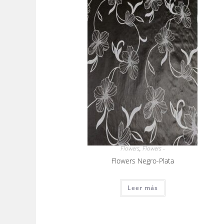
Flowers
,
Flowers -
Flowers Negro-Plata
Leer más