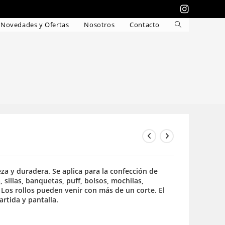
Novedades y Ofertas
Nosotros
Contacto
Alternar
búsqueda
de
la
web
ieza y duradera. Se aplica para la confección de
, sillas, banquetas, puff, bolsos, mochilas,
Los rollos pueden venir con más de un corte. El
rtida y pantalla.